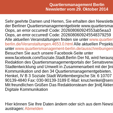
Quartiersmanagement Berlin
Newsletter vom 29. Oktober 2014
Sehr geehrte Damen und Herren, Sie erhalten den Newslett
der Berliner Quartiersmanagementgebiete www.quartiersma
Oops, an error occurred! Code: 202608060924553ab5eaa3
Oops, an error occurred! Code: 2026080609245548379259
Alle aktuellen Veranstaltungen finden sie unter
www.quartie
berlin.de/Veranstaltungen.4653.0.html
Alle aktuellen Projekt
unter
www.quartiersmanagement-berlin.de/ausschreibungen.
Besuchen Sie auch unsere Facebook-Seite unter
www.facebook.com/Soziale.Stadt.Berlin Der NL wird herau
Redaktion des Quartiersmanagementportals der Senatsverwa
Stadtentwicklung und Umwelt in Zusammenarbeit mit der ]init
Kommunikation und den 34 Quartiersmanagementgebieten. V.
Henkel, IV B 3 Soziale Stadt Württembergische Str. 6 10707 
90139-4840 Fax: 030-90139-3189 E-Mail: knut.henkel@sens
Mit freundlichen Grüßen Das Redaktionsteam der ]init[ Aktien
Digitale Kommunikation
Hier können Sie Ihre Daten ändern oder sich aus dem Newsle
austragen:
Abmelden