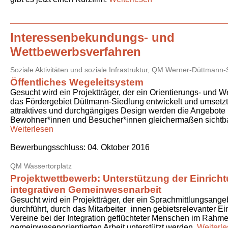
Interessenbekundungs- und
Wettbewerbsverfahren
Soziale Aktivitäten und soziale Infrastruktur,
QM Werner-Düttmann-S
Öffentliches Wegeleitsystem
Gesucht wird ein Projektträger, der ein Orientierungs- und W
das Fördergebiet Düttmann-Siedlung entwickelt und umsetzt
attraktives und durchgängiges Design werden die Angebote 
Bewohner*innen und Besucher*innen gleichermaßen sichtb
Weiterlesen
Bewerbungsschluss:
04. Oktober 2016
QM Wassertorplatz
Projektwettbewerb: Unterstützung der Einricht
integrativen Gemeinwesenarbeit
Gesucht wird ein Projektträger, der ein Sprachmittlungsange
durchführt, durch das Mitarbeiter_innen gebietsrelevanter E
Vereine bei der Integration geflüchteter Menschen im Rahme
gemeinwesenorientierten Arbeit unterstützt werden.
Weiterl