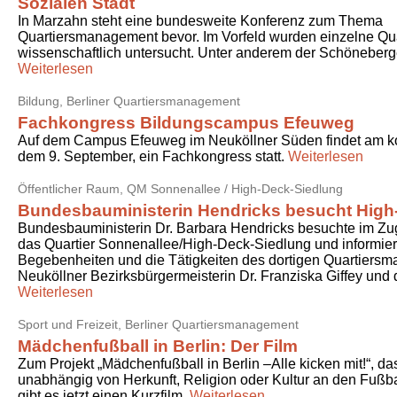
Sozialen Stadt
In Marzahn steht eine bundesweite Konferenz zum Thema
Quartiersmanagement bevor. Im Vorfeld wurden einzelne Qua
wissenschaftlich untersucht. Unter anderem der Schöneberg
Weiterlesen
Bildung,
Berliner Quartiersmanagement
Fachkongress Bildungscampus Efeuweg
Auf dem Campus Efeuweg im Neuköllner Süden findet am 
dem 9. September, ein Fachkongress statt.
Weiterlesen
Öffentlicher Raum,
QM Sonnenallee / High-Deck-Siedlung
Bundesbauministerin Hendricks besucht High
Bundesbauministerin Dr. Barbara Hendricks besuchte im Zu
das Quartier Sonnenallee/High-Deck-Siedlung und informiert
Begebenheiten und die Tätigkeiten des dortigen Quartiers
Neuköllner Bezirksbürgermeisterin Dr. Franziska Giffey und
Weiterlesen
Sport und Freizeit,
Berliner Quartiersmanagement
Mädchenfußball in Berlin: Der Film
Zum Projekt „Mädchenfußball in Berlin –Alle kicken mit!“, 
unabhängig von Herkunft, Religion oder Kultur an den Fußbal
gibt es jetzt einen Kurzfilm.
Weiterlesen