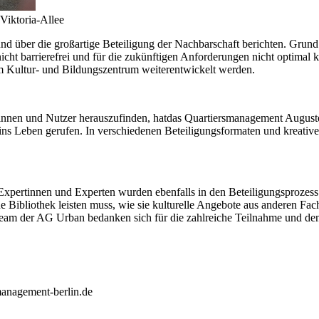
Viktoria-Allee
und über die großartige Beteiligung der Nachbarschaft berichten. Grund
icht barrierefrei und für die zukünftigen Anforderungen nicht optimal k
m Kultur- und Bildungszentrum weiterentwickelt werden.
innen und Nutzer herauszufinden, hatdas Quartiersmanagement Augus
“ ins Leben gerufen. In verschiedenen Beteiligungsformaten und kreat
 Expertinnen und Experten wurden ebenfalls in den Beteiligungsprozes
ne Bibliothek leisten muss, wie sie kulturelle Angebote aus anderen F
am der AG Urban bedanken sich für die zahlreiche Teilnahme und den
management-berlin.de