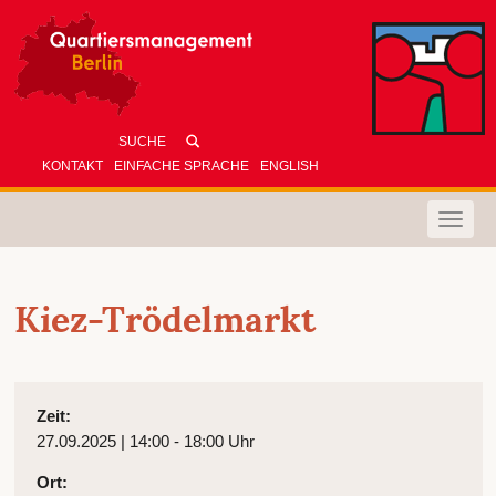
KONTAKT
EINFACHE SPRACHE
ENGLISH
Toggle
naviga
Kiez-Trödelmarkt
Zeit:
27.09.2025 | 14:00 - 18:00 Uhr
Ort: