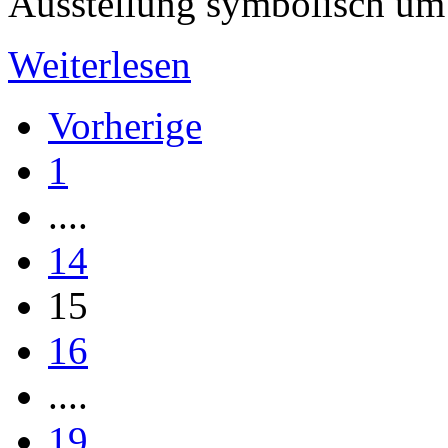
Ausstellung symbolisch um 
Weiterlesen
Vorherige
1
....
14
15
16
....
19