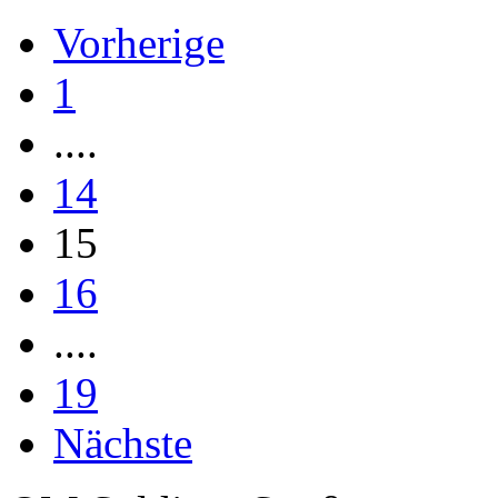
Vorherige
1
....
14
15
16
....
19
Nächste