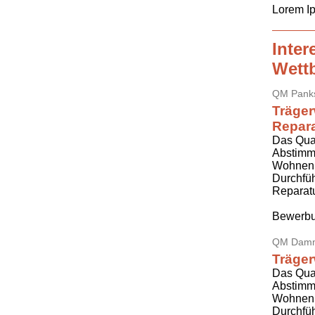
Lorem I
Inte
Wett
QM Pank
Träger
Repara
Das Quar
Abstimmu
Wohnen, 
Durchfüh
Reparat
Bewerbu
QM Damm
Träger
Das Qua
Abstimmu
Wohnen 
Durchfüh