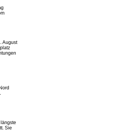
ag
vom
. August
platz
chtungen
Nord
.
 längste
t. Sie