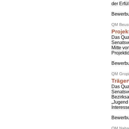
der Erf
Bewerbu
QM Beuss
Projek
Das Qua
Senatsv
Mitte vo
Projekti
Bewerbu
QM Gropi
Träge
Das Qua
Senatsv
Bezirksa
„Jugend 
Interes
Bewerbu
QM Nahar