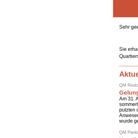
Sehr ge
Sie erha
Quartie
Aktue
QM Rixdo
Gelung
Am 31. 
sommerli
putzten 
Anwesend
wurde 
QM Pank