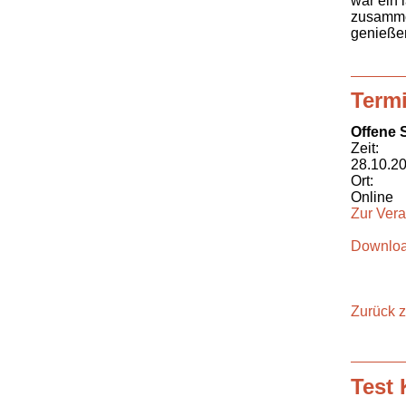
war ein 
zusamme
genieße
Term
Offene 
Zeit:
28.10.20
Ort:
Online
Zur Vera
Downloa
Zurück z
Test 