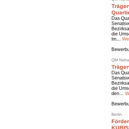
Träger
Quarti
Das Qua
Senatsv
Bezirksa
die Umse
Im…
Wei
Bewerbu
QM Nahar
Träger
Das Qua
Senatsv
Bezirksa
die Umse
den…
W
Bewerbu
Berlin
Förder
KUBIS