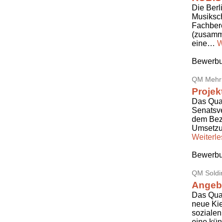
Die Berl
Musiksch
Fachbere
(zusamm
eine…
W
Bewerbu
QM Mehri
Projek
Das Qua
Senatsve
dem Bezi
Umsetzun
Weiterl
Bewerbu
QM Soldi
Angebo
Das Quar
neue Ki
sozialen
eine kün