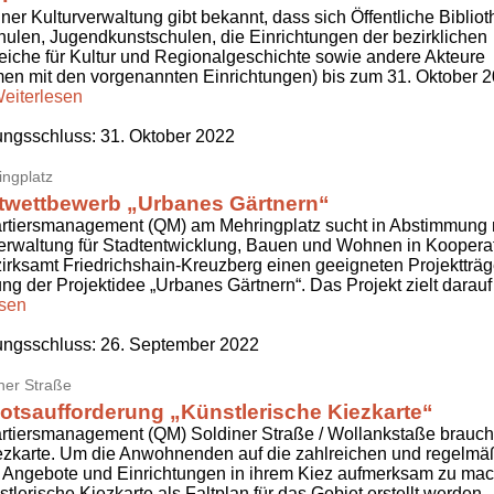
iner Kulturverwaltung gibt bekannt, dass sich Öffentliche Biblio
ulen, Jugendkunstschulen, die Einrichtungen der bezirklichen
iche für Kultur und Regionalgeschichte sowie andere Akteure
en mit den vorgenannten Einrichtungen) bis zum 31. Oktober 
eiterlesen
ngsschluss:
31. Oktober 2022
ngplatz
twettbewerb „Urbanes Gärtnern“
rtiersmanagement (QM) am Mehringplatz sucht in Abstimmung m
rwaltung für Stadtentwicklung, Bauen und Wohnen in Kooperat
rksamt Friedrichshain-Kreuzberg einen geeigneten Projektträge
g der Projektidee „Urbanes Gärtnern“. Das Projekt zielt darau
esen
ngsschluss:
26. September 2022
ner Straße
tsaufforderung „Künstlerische Kiezkarte“
tiersmanagement (QM) Soldiner Straße / Wollankstaße brauch
ezkarte. Um die Anwohnenden auf die zahlreichen und regelmä
 Angebote und Einrichtungen in ihrem Kiez aufmerksam zu mac
stlerische Kiezkarte als Faltplan für das Gebiet erstellt werden.