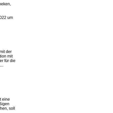
theken,
2022 um
it der
ion mit
r für die
f…
t eine
ßigen
hen, soll