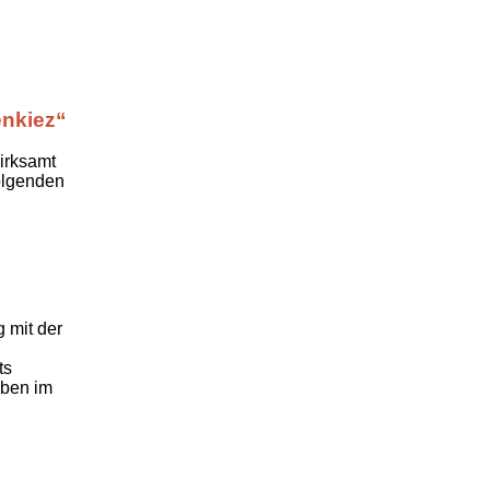
enkiez“
irksamt
folgenden
 mit der
ts
aben im