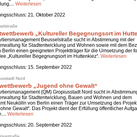
üllung…
Weiterlesen
ngsschluss:
21. Oktober 2022
elstraße
twettbewerb „Kultureller Begegnungsort im Hutt
rtiersmanagement Beusselstraße sucht in Abstimmung mit der
erwaltung für Stadtentwicklung und Wohnen sowie mit dem Bez
n Berlin einen geeigneten Projektträger für die Umsetzung der 
dee „Kultureller Begegnungsort im Huttenkiez“.
Weiterlesen
ngsschluss:
15. September 2022
usstadt Nord
rwettbewerb „Jugend ohne Gewalt“
rtiersmanagement (QM) Gropiusstadt Nord sucht in Abstimmung
erwaltung für Stadtentwicklung, Bauen und Wohnen und dem
mt Neukölln von Berlin einen Träger zur Umsetzung des Projek
ohne Gewalt“. Das Projekt dient der Erfüllung öffentlicher Aufg
se…
Weiterlesen
ngsschluss:
20. September 2022
iyastraße