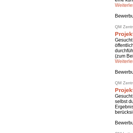
Weiterl
Bewerbu
QM Zentr
Projek
Gesucht 
öffentli
durchfü
(zum Be
Weiterl
Bewerbu
QM Zentr
Projek
Gesucht 
selbst d
Ergebnis
berücksi
Bewerbu