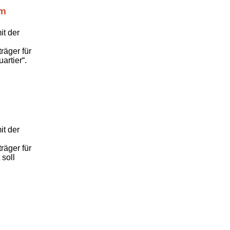
im
t der
räger für
artier“.
t der
räger für
 soll