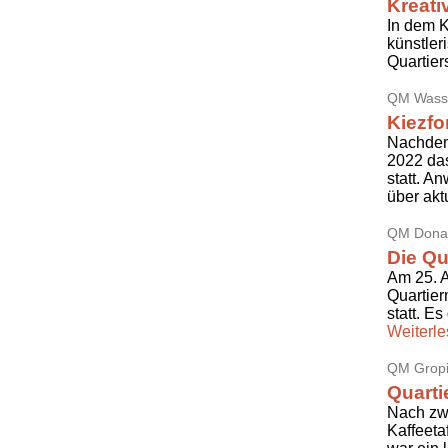
Kreati
In dem K
künstler
Quartie
QM Wasse
Kiezfo
Nachdem
2022 da
statt. A
über akt
QM Dona
Die Qu
Am 25. A
Quartie
statt. E
Weiterl
QM Gropi
Quarti
Nach zw
Kaffeeta