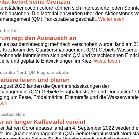
vität kennt keine Grenzen
unstatelier cocon coloré können sich Interessierte jeden Sonnt
isch austoben. Die Materialien wurden über den Aktionsfonds 
rsmanagement (QM) Pankstraße angeschafft.
Weiterlesen
rtorplatz
rum regt den Austausch an
 es pandemiebedingt mehrfach verschoben wurde, fand am 31
s Kiezforum des Quartiersmanagement-(QM)-Gebiets Wassertor
nwohnende informierten sich beim QM und verschiedenen Einri
uelle und geplante Entwicklungen im Kiez.
Weiterlesen
ustraße Nord,
QM Flughafenstraße
artiere feiern und planen
ugust 2022 fanden die Quartiersratssitzungen der
rmanagement-(QM)-Gebiete Flughafenstraße und Donaustraße-
s ging um Feste, Trödelmärkte, Elterntreffs und die Wasserwende
esen
usstadt Nord
er an langer Kaffeetafel vereint
ei Jahren Coronapause fand am 4. September 2022 wieder die
fel im Quartiersmanagement-(QM)-Gebiet Gropiusstadt Nord stat