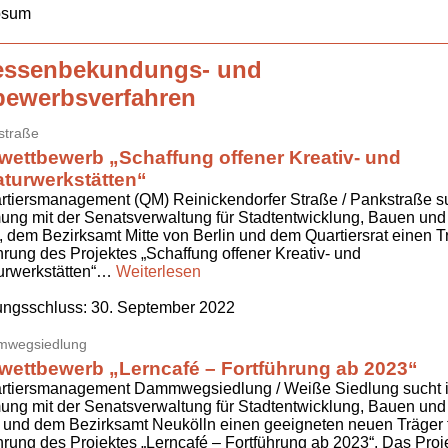
psum
ressenbekundungs- und
bewerbsverfahren
straße
wettbewerb „Schaffung offener Kreativ- und
turwerkstätten“
tiersmanagement (QM) Reinickendorfer Straße / Pankstraße su
ng mit der Senatsverwaltung für Stadtentwicklung, Bauen und
dem Bezirksamt Mitte von Berlin und dem Quartiersrat einen T
rung des Projektes „Schaffung offener Kreativ- und
urwerkstätten“…
Weiterlesen
ngsschluss:
30. September 2022
wegsiedlung
wettbewerb „Lerncafé – Fortführung ab 2023“
rtiersmanagement Dammwegsiedlung / Weiße Siedlung sucht 
ng mit der Senatsverwaltung für Stadtentwicklung, Bauen und
und dem Bezirksamt Neukölln einen geeigneten neuen Träger f
rung des Projektes „Lerncafé – Fortführung ab 2023“. Das Proje