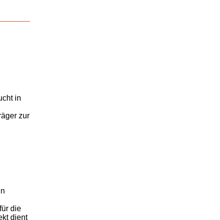
cht in
räger zur
in
ür die
kt dient