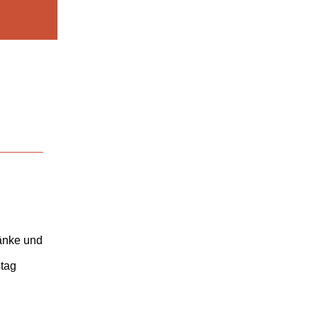
bänke und
stag