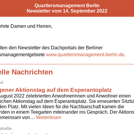
Quartiersmanagement Berlin
Newsletter vom 14. September 2022
ehrte Damen und Herren,
lten den Newsletter des Dachportals der Berliner
rsmanagementgebiete
www.quartiersmanagement-berlin.de
.
lle Nachrichten
rf
ener Aktionstag auf dem Esperantoplatz
August 2022 zelebrierten Anwohnerinnen und Anwohner einen
chen Aktionstag auf dem Esperantoplatz. Sie erneuerten Sitz
den Platz. Mit vielen Ideen für die Nachbarschaft kamen die
en in einem Teegarten miteinander ins Gespräch. Der Aktion
gemeinsam von…
Weiterlesen
straße