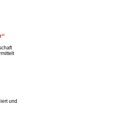
r“
schaft
ittelt
iert und