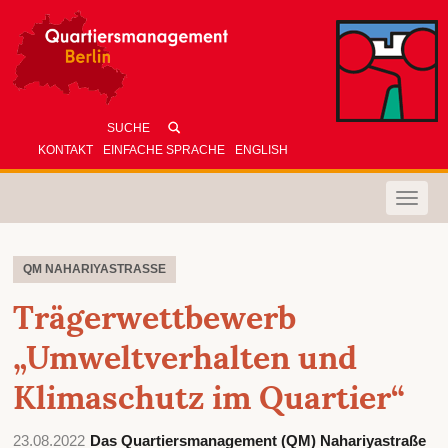
KONTAKT
EINFACHE SPRACHE
ENGLISH
Toggle
naviga
QM NAHARIYASTRASSE
Trägerwettbewerb
„Umweltverhalten und
Klimaschutz im Quartier“
23.08.2022
Das Quartiersmanagement (QM) Nahariyastraße