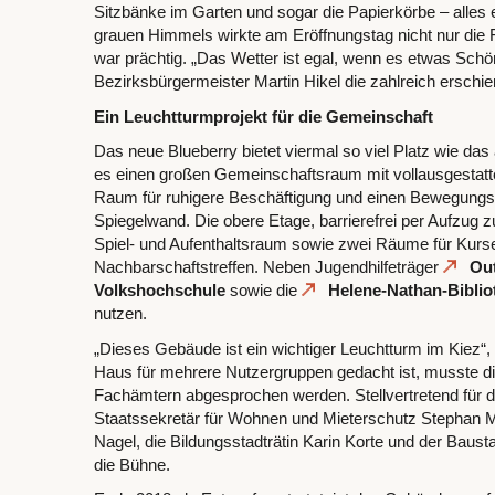
Sitzbänke im Garten und sogar die Papierkörbe – alles er
grauen Himmels wirkte am Eröffnungstag nicht nur die 
war prächtig. „Das Wetter ist egal, wenn es etwas Schön
Bezirksbürgermeister Martin Hikel die zahlreich ersch
Ein Leuchtturmprojekt für die Gemeinschaft
Das neue Blueberry bietet viermal so viel Platz wie das
es einen großen Gemeinschaftsraum mit vollausgestatte
Raum für ruhigere Beschäftigung und einen Bewegungs
Spiegelwand. Die obere Etage, barrierefrei per Aufzug z
Spiel- und Aufenthaltsraum sowie zwei Räume für Kurs
Nachbarschaftstreffen. Neben Jugendhilfeträger
Ou
Volkshochschule
sowie die
Helene-Nathan-Bibli
nutzen.
„Dieses Gebäude ist ein wichtiger Leuchtturm im Kiez“, 
Haus für mehrere Nutzergruppen gedacht ist, musste di
Fachämtern abgesprochen werden. Stellvertretend für di
Staatssekretär für Wohnen und Mieterschutz Stephan M
Nagel, die Bildungsstadträtin Karin Korte und der Baus
die Bühne.