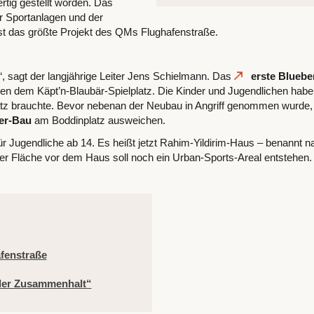
rtig gestellt worden. Das
r Sportanlagen und der
ist das größte Projekt des QMs Flughafenstraße.
“, sagt der langjährige Leiter Jens Schielmann. Das
erste Bluebe
neben dem Käpt’n-Blaubär-Spielplatz. Die Kinder und Jugendlichen hab
atz brauchte. Bevor nebenan der Neubau in Angriff genommen wurde
er-Bau
am Boddinplatz ausweichen.
ür Jugendliche ab 14. Es heißt jetzt Rahim-Yildirim-Haus – benannt 
 der Fläche vor dem Haus soll noch ein Urban-Sports-Areal entstehen.
fenstraße
ler Zusammenhalt“