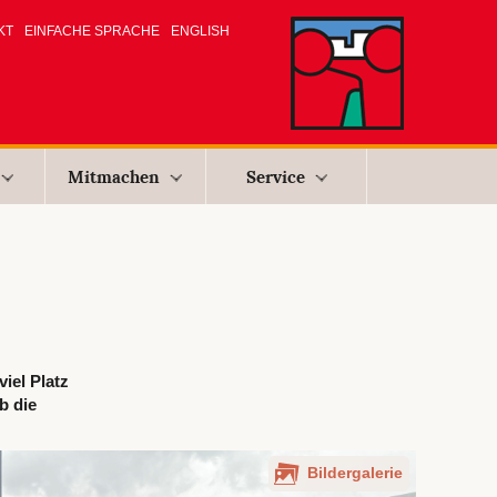
KT
EINFACHE SPRACHE
ENGLISH
Mitmachen
Service
iel Platz
b die
Bildergalerie