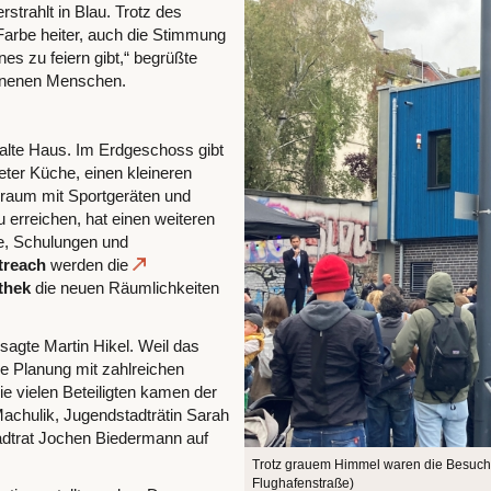
strahlt in Blau. Trotz des
Farbe heiter, auch die Stimmung
es zu feiern gibt,“ begrüßte
ienenen Menschen.
 alte Haus. Im Erdgeschoss gibt
ter Küche, einen kleineren
raum mit Sportgeräten und
u erreichen, hat einen weiteren
e, Schulungen und
treach
werden die
othek
die neuen Räumlichkeiten
sagte Martin Hikel. Weil das
e Planung mit zahlreichen
e vielen Beteiligten kamen der
achulik, Jugendstadträtin Sarah
tadtrat Jochen Biedermann auf
Trotz grauem Himmel waren die Besuch
Flughafenstraße)