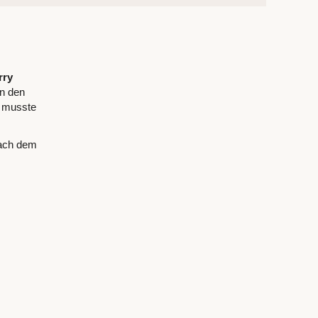
rry
en den
, musste
nach dem