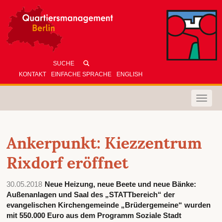
KONTAKT
EINFACHE SPRACHE
ENGLISH
Toggle
naviga
Ankerpunkt: Kiezzentrum
Rixdorf eröffnet
30.05.2018
Neue Heizung, neue Beete und neue Bänke:
Außenanlagen und Saal des „STATTbereich“ der
evangelischen Kirchengemeinde „Brüdergemeine“ wurden
mit 550.000 Euro aus dem Programm Soziale Stadt