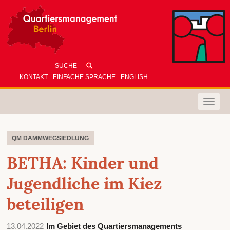
KONTAKT
EINFACHE SPRACHE
ENGLISH
Toggle
naviga
QM DAMMWEGSIEDLUNG
BETHA: Kinder und
Jugendliche im Kiez
beteiligen
13.04.2022
Im Gebiet des Quartiersmanagements