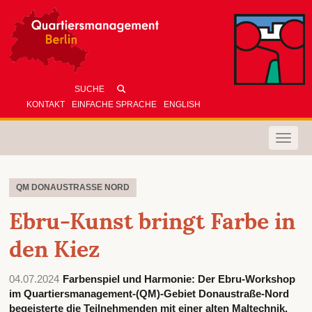
KONTAKT
EINFACHE SPRACHE
ENGLISH
Toggle
naviga
QM DONAUSTRASSE NORD
Ebru-Kunst bringt Farbe in
den Kiez
04.07.2024
Farbenspiel und Harmonie: Der Ebru-Workshop
im Quartiersmanagement-(QM)-Gebiet Donaustraße-Nord
begeisterte die Teilnehmenden mit einer alten Maltechnik.