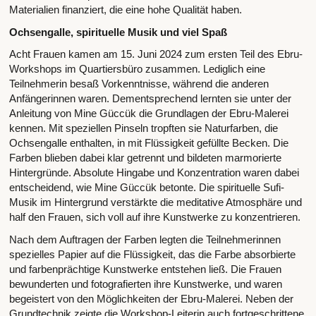
Materialien finanziert, die eine hohe Qualität haben.
Ochsengalle, spirituelle Musik und viel Spaß
Acht Frauen kamen am 15. Juni 2024 zum ersten Teil des Ebru-
Workshops im Quartiersbüro zusammen. Lediglich eine
Teilnehmerin besaß Vorkenntnisse, während die anderen
Anfängerinnen waren. Dementsprechend lernten sie unter der
Anleitung von Mine Güccük die Grundlagen der Ebru-Malerei
kennen. Mit speziellen Pinseln tropften sie Naturfarben, die
Ochsengalle enthalten, in mit Flüssigkeit gefüllte Becken. Die
Farben blieben dabei klar getrennt und bildeten marmorierte
Hintergründe. Absolute Hingabe und Konzentration waren dabei
entscheidend, wie Mine Güccük betonte. Die spirituelle Sufi-
Musik im Hintergrund verstärkte die meditative Atmosphäre und
half den Frauen, sich voll auf ihre Kunstwerke zu konzentrieren.
Nach dem Auftragen der Farben legten die Teilnehmerinnen
spezielles Papier auf die Flüssigkeit, das die Farbe absorbierte
und farbenprächtige Kunstwerke entstehen ließ. Die Frauen
bewunderten und fotografierten ihre Kunstwerke, und waren
begeistert von den Möglichkeiten der Ebru-Malerei. Neben der
Grundtechnik zeigte die Workshop-Leiterin auch fortgeschrittene