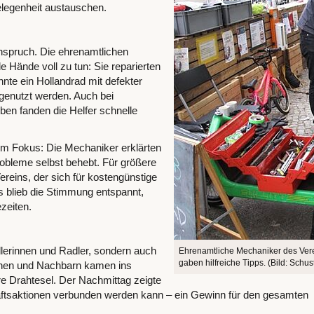
legenheit austauschen.
nspruch. Die ehrenamtlichen
le Hände voll zu tun: Sie reparierten
nte ein Hollandrad mit defekter
genutzt werden. Auch bei
ben fanden die Helfer schnelle
m Fokus: Die Mechaniker erklärten
robleme selbst behebt. Für größere
reins, der sich für kostengünstige
gs blieb die Stimmung entspannt,
zeiten.
adlerinnen und Radler, sondern auch
Ehrenamtliche Mechaniker des Vere
gaben hilfreiche Tipps. (Bild: Schus
nnen und Nachbarn kamen ins
re Drahtesel. Der Nachmittag zeigte
haftsaktionen verbunden werden kann – ein Gewinn für den gesamten