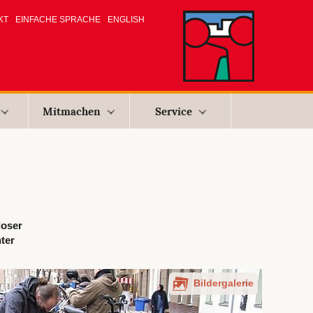
KT
EINFACHE SPRACHE
ENGLISH
Mitmachen
Service
loser
ter
Bildergalerie