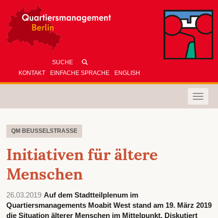
KONTAKT
EINFACHE SPRACHE
ENGLISH
Toggle
naviga
QM BEUSSELSTRASSE
Initiativen für ältere
Menschen
26.03.2019
Auf dem Stadtteilplenum im
Quartiersmanagements Moabit West stand am 19. März 2019
die Situation älterer Menschen im Mittelpunkt. Diskutiert