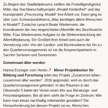
Zu Beginn des Stadtteilplenums stellten die FreiwilligenAgentur
Mitte, das Nachbarschaftsprojekt „Moabit hürdenfrei!“ und das
Kunstprojekt „Processing: Moabit“ ihre Arbeit vor. Dann ging es
über zum Schwerpunktthema „Was benötigen ältere Menschen
in Moabit?“ Zunächst sprach Beate Wiedemann, die
Koordinatorin der neu eingerichteten Altenhilfe des Bezirksamts
Mitte. Frau Wiedemanns Aufgabe ist die Weiterentwicklung der
Altenhilfeplanung. Ein Großteil ihrer Arbeit wird auch die
Vernetzung sein: Von der Landes- und Bezirksebene bis hin zu
den Quartiersmanagements ist sie die Ansprechpartnerin in
Sachen Senioren und Seniorinnen.
Gemeinsam älter werden
Hanna Essinger vom Verein
Minor Projektkontor für
Bildung und Forschung
leitet das Projekt „Zusammen leben -
zusammen älter werden“. 2016 gegründet, wird es durch das
Quartiersmanagement gefördert. In den Räumen in der
Ottostraße 5 bietet der Verein einen Mix aus Beratungs- und
Freizeitangeboten. Bei all dem steht die Frage im Zentrum: Wie
kann man etwas nachhaltig miteinander gestalten? Die
Herausforderung bei diesem Projekt sei es, Menschen