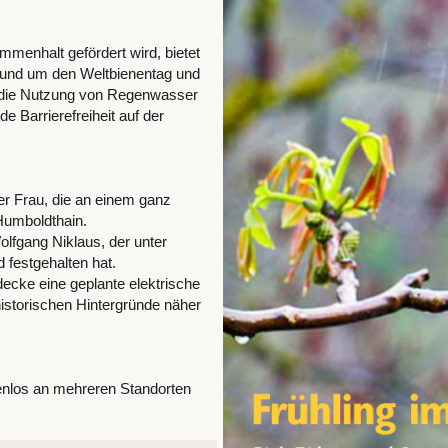
enhalt gefördert wird, bietet
 rund um den Weltbienentag und
m die Nutzung von Regenwasser
e Barrierefreiheit auf der
ner Frau, die an einem ganz
Humboldthain.
fgang Niklaus, der unter
 festgehalten hat.
decke eine geplante elektrische
storischen Hintergründe näher
nlos an mehreren Standorten