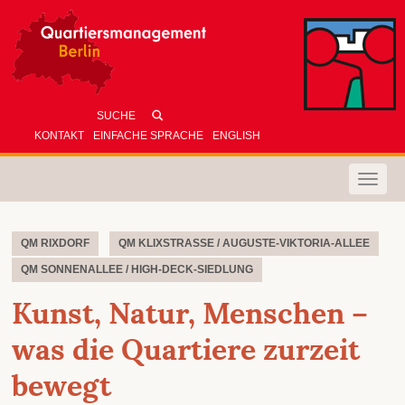
KONTAKT
EINFACHE SPRACHE
ENGLISH
Toggle
naviga
QM RIXDORF
QM KLIXSTRASSE / AUGUSTE-VIKTORIA-ALLEE
QM SONNENALLEE / HIGH-DECK-SIEDLUNG
Kunst, Natur, Menschen –
was die Quartiere zurzeit
bewegt