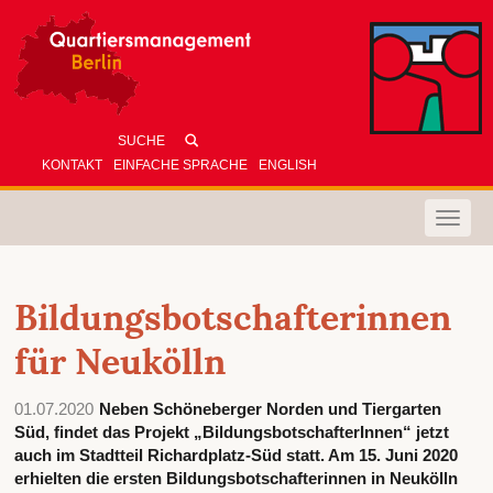
KONTAKT
EINFACHE SPRACHE
ENGLISH
Toggle
naviga
Bildungsbotschafterinnen
für Neukölln
01.07.2020
Neben Schöneberger Norden und Tiergarten
Süd, findet das Projekt „BildungsbotschafterInnen“ jetzt
auch im Stadtteil Richardplatz-Süd statt. Am 15. Juni 2020
erhielten die ersten Bildungsbotschafterinnen in Neukölln