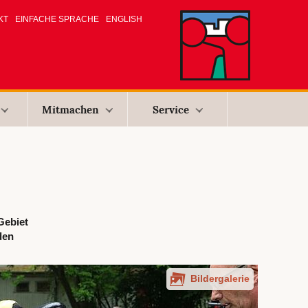
KT
EINFACHE SPRACHE
ENGLISH
Mitmachen
Service
Gebiet
den
Bildergalerie