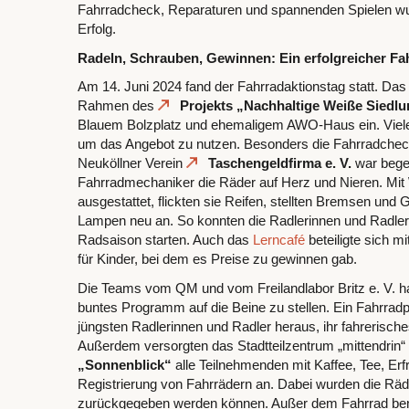
Fahrradcheck, Reparaturen und spannenden Spielen wurd
Erfolg.
Radeln, Schrauben, Gewinnen: Ein erfolgreicher Fa
Am 14. Juni 2024 fand der Fahrradaktionstag statt. Da
Rahmen des
Projekts „Nachhaltige Weiße Siedl
Blauem Bolzplatz und ehemaligem AWO-Haus ein. Viele
um das Angebot zu nutzen. Besonders die Fahrradchec
Neuköllner Verein
Taschengeldfirma e. V.
war begeh
Fahrradmechaniker die Räder auf Herz und Nieren. Mit
ausgestattet, flickten sie Reifen, stellten Bremsen un
Lampen neu an. So konnten die Radlerinnen und Radler 
Radsaison starten. Auch das
Lerncafé
beteiligte sich 
für Kinder, bei dem es Preise zu gewinnen gab.
Die Teams vom QM und vom Freilandlabor Britz e. V. h
buntes Programm auf die Beine zu stellen. Ein Fahrradpa
jüngsten Radlerinnen und Radler heraus, ihr fahrerisch
Außerdem versorgten das Stadtteilzentrum „mittendrin“
„Sonnenblick“
alle Teilnehmenden mit Kaffee, Tee, Erf
Registrierung von Fahrrädern an. Dabei wurden die Räde
zurückgegeben werden können. Außer dem Fahrrad benöt