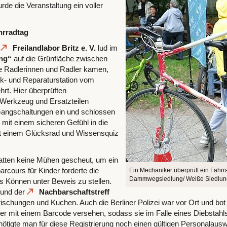
e die Veranstaltung ein voller
hrradtag
s
Freilandlabor Britz e. V.
lud im
ung“
auf die Grünfläche zwischen
 Radlerinnen und Radler kamen,
k- und Reparaturstation vom
rt. Hier überprüften
 Werkzeug und Ersatzteilen
d Gangschaltungen ein und schlossen
mit einem sicheren Gefühl in die
mit einem Glücksrad und Wissensquiz
atten keine Mühen gescheut, um ein
rcours für Kinder forderte die
Ein Mechaniker überprüft ein Fahrrad
Dammwegsiedlung/ Weiße Siedlun
es Können unter Beweis zu stellen.
 und der
Nachbarschaftstreff
rischungen und Kuchen. Auch die Berliner Polizei war vor Ort und bot 
r mit einem Barcode versehen, sodass sie im Falle eines Diebstahls 
igte man für diese Registrierung noch einen gültigen Personalausw