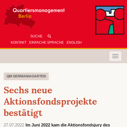
KONTAKT
EINFACHE SPRACHE
ENGLISH
Toggle
naviga
QM GERMANIAGARTEN
Sechs neue
Aktionsfondsprojekte
bestätigt
27.07.2022
Im Juni 2022 kam die Aktionsfondsjury des