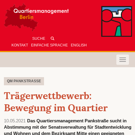
KONTAKT
EINFACHE SPRACHE
ENGLISH
Toggle
naviga
QM PANKSTRASSE
Trägerwettbewerb:
Bewegung im Quartier
10.05.2021
Das Quartiersmanagement Pankstraße sucht in
Abstimmung mit der Senatsverwaltung für Stadtentwicklung
und Wohnen und dem Bezirksamt Mitte einen geeigneten