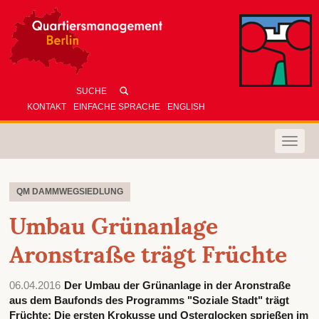
KONTAKT
EINFACHE SPRACHE
ENGLISH
Toggle
naviga
QM DAMMWEGSIEDLUNG
Umbau Grünanlage
Aronstraße trägt Früchte
06.04.2016
Der Umbau der Grünanlage in der Aronstraße
aus dem Baufonds des Programms "Soziale Stadt" trägt
Früchte: Die ersten Krokusse und Osterglocken sprießen im