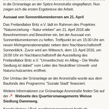
in die Grünanlage an der Spitze Aronstraße eingepflanzt. Nun
zeigen sich die ersten Ergebnisse der Arbeit.
Aussaat von Sonnenblumenkernen am 21. April
Das Freilandlabor Britz e.V. lädt im Rahmen des Projektes
"Naturerziehung – Natur erleben" am 21. April 2016 alle
Bewohnerinnen und Bewohner ein, bei der Aussaat von
Sonnenblumenkernen zu helfen. Treffpunkt ist um 15:30 Uhr am
neuen Mehrgenerationenplatz neben dem Nachbarschaftstreff
Sonnenblick. Zuvor wird am Mittwoch, dem 13. April 2016, um
16:00 Uhr im Nachbarschaftstreff die Ausstellung des
Freilandlabor Britz e.V. "Umweltschutz im Alltag – Die Weiße
Siedlung ist dabei!" vom Leiter des Neuköllner Umwelt- und
Naturschutzamtes eröffnet.
Der Umbau der Grünanlage an der Aronstraße wurde aus dem
Baufonds des Programms "Soziale Stadt" finanziert.
Weitere Informationen zur Grünanlage Aronstraße finden Sie auf
der
Webseite des Quartiersmanagements Weisse
Siedlung Dammweg
.
Kerstin Heinze / Red. quartiersmanagement-berlin.de