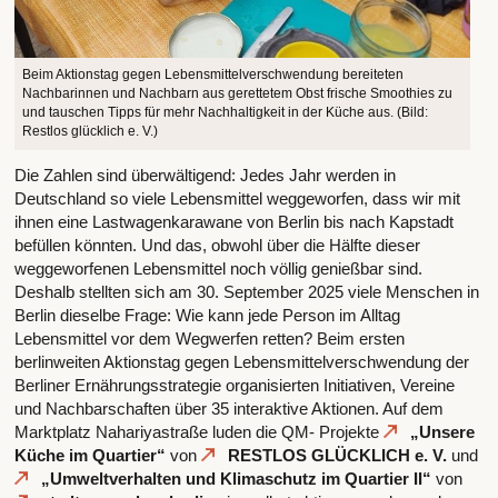
Beim Aktionstag gegen Lebensmittelverschwendung bereiteten
Nachbarinnen und Nachbarn aus gerettetem Obst frische Smoothies zu
und tauschen Tipps für mehr Nachhaltigkeit in der Küche aus. (Bild:
Restlos glücklich e. V.)
Die Zahlen sind überwältigend: Jedes Jahr werden in
Deutschland so viele Lebensmittel weggeworfen, dass wir mit
ihnen eine Lastwagenkarawane von Berlin bis nach Kapstadt
befüllen könnten. Und das, obwohl über die Hälfte dieser
weggeworfenen Lebensmittel noch völlig genießbar sind.
Deshalb stellten sich am 30. September 2025 viele Menschen in
Berlin dieselbe Frage: Wie kann jede Person im Alltag
Lebensmittel vor dem Wegwerfen retten? Beim ersten
berlinweiten Aktionstag gegen Lebensmittelverschwendung der
Berliner Ernährungsstrategie organisierten Initiativen, Vereine
und Nachbarschaften über 35 interaktive Aktionen. Auf dem
Marktplatz Nahariyastraße luden die QM- Projekte
„Unsere
Küche im Quartier“
von
RESTLOS GLÜCKLICH e. V.
und
„Umweltverhalten und Klimaschutz im Quartier II“
von