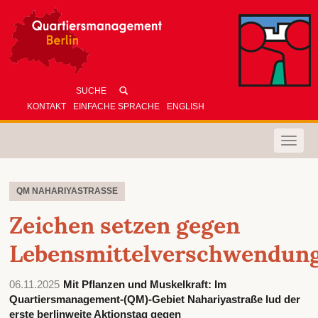
KONTAKT
EINFACHE SPRACHE
ENGLISH
Toggle
naviga
QM NAHARIYASTRASSE
Zeichen setzen gegen
Lebensmittelverschwendun
06.11.2025
Mit Pflanzen und Muskelkraft: Im
Quartiersmanagement-(QM)-Gebiet Nahariyastraße lud der
erste berlinweite Aktionstag gegen