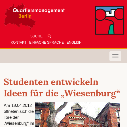
KONTAKT
EINFACHE SPRACHE
ENGLISH
Toggle
naviga
Studenten entwickeln
Ideen für die „Wiesenburg“
Am 19.04.2012
öffneten sich die
Tore der
„Wiesenburg“ im