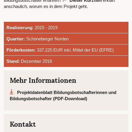
Bildungsbotschafter erfahren?
Dieser Kurzfilm
erklärt
anschaulich, worum es in dem Projekt geht.
Realisierung
: 2015 - 2019
Quartier:
Schöneberger Norden
Förderkosten:
337.225 EUR inkl. Mittel der EU (EFRE)
Stand
: Dezember 2018
Mehr Informationen
Projektdatenblatt Bildungsbotschafterinnen und
Bildungsbotschafter (PDF-Download)
Kontakt