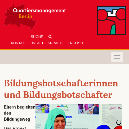
KONTAKT
EINFACHE SPRACHE
ENGLISH
Toggle
naviga
Bildungsbotschafterinnen
und Bildungsbotschafter
Eltern begleiten
den
Bildungsweg
Das Projekt