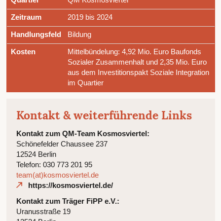
Zeitraum
2019 bis 2024
Handlungsfeld
Bildung
Kosten
Mittelbündelung: 4,92 Mio. Euro Baufonds
Sozialer Zusammenhalt und 2,35 Mio. Euro
aus dem Investitionspakt Soziale Integration
im Quartier
Kontakt & weiterführende Links
Kontakt zum QM-Team Kosmosviertel:
Schönefelder Chaussee 237
12524 Berlin
Telefon: 030 773 201 95
team(at)kosmosviertel.de
https://kosmosviertel.de/
Kontakt zum Träger FiPP e.V.:
Uranusstraße 19