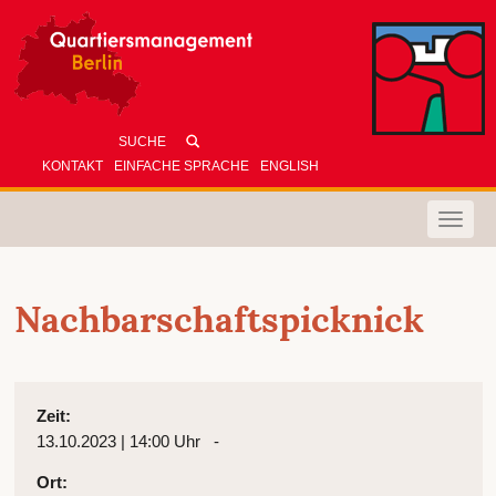
KONTAKT
EINFACHE SPRACHE
ENGLISH
Toggle
naviga
Nachbarschaftspicknick
Zeit:
13.10.2023 | 14:00 Uhr -
Ort: