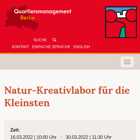
KONTAKT
EINFACHE SPRACHE
ENGLISH
Toggle
naviga
Natur-Kreativlabor für die
Kleinsten
Zeit:
16.03.2022 | 10:00 Uhr - 30.03.2022 | 11:30 Uhr