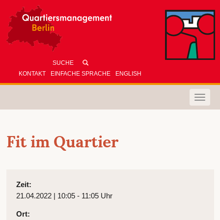
KONTAKT
EINFACHE SPRACHE
ENGLISH
Toggle
naviga
Fit im Quartier
Zeit:
21.04.2022 | 10:05 - 11:05 Uhr
Ort: