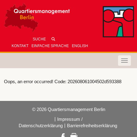
KONTAKT
EINFACHE SPRACHE
ENGLISH
Toggle
naviga
Oops, an error occurred! Code: 202608061004502d593388
© 2026 Quartiersmanagement Berlin
|
Impressum /
|
Datenschutzerklärung
Barrierefreiheitserklärung