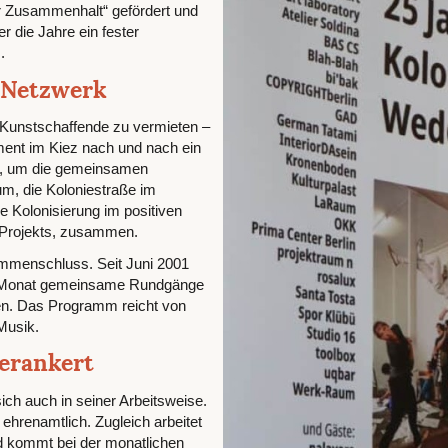
r Zusammenhalt“ gefördert und
 die Jahre ein fester
.
 Netzwerk
an Kunstschaffende zu vermieten –
ent im Kiez nach und nach ein
in, um die gemeinsamen
um, die Koloniestraße im
e Kolonisierung im positiven
s Projekts, zusammen.
mmenschluss. Seit Juni 2001
 im Monat gemeinsame Rundgänge
gen. Das Programm reicht von
Musik.
verankert
sich auch in seiner Arbeitsweise.
ehrenamtlich. Zugleich arbeitet
nd kommt bei der monatlichen