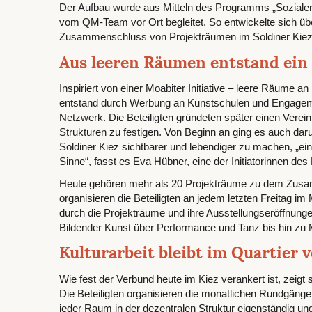
Der Aufbau wurde aus Mitteln des Programms „Soziale
vom QM-Team vor Ort begleitet. So entwickelte sich über
Zusammenschluss von Projekträumen im Soldiner Kiez
Aus leeren Räumen entstand ein
Inspiriert von einer Moabiter Initiative – leere Räume 
entstand durch Werbung an Kunstschulen und Engagem
Netzwerk. Die Beteiligten gründeten später einen Vere
Strukturen zu festigen. Von Beginn an ging es auch dar
Soldiner Kiez sichtbarer und lebendiger zu machen, „ein
Sinne“, fasst es Eva Hübner, eine der Initiatorinnen de
Heute gehören mehr als 20 Projekträume zu dem Zusa
organisieren die Beteiligten an jedem letzten Freitag
durch die Projekträume und ihre Ausstellungseröffnun
Bildender Kunst über Performance und Tanz bis hin zu 
Kulturarbeit bleibt im Quartier 
Wie fest der Verbund heute im Kiez verankert ist, zeigt 
Die Beteiligten organisieren die monatlichen Rundgänge 
jeder Raum in der dezentralen Struktur eigenständig u