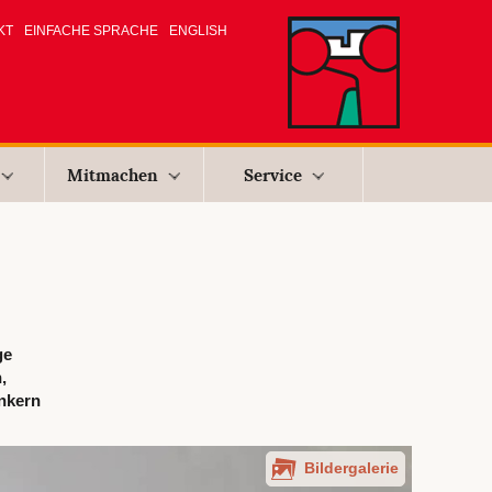
KT
EINFACHE SPRACHE
ENGLISH
Mitmachen
Service
ge
,
nkern
Bildergalerie