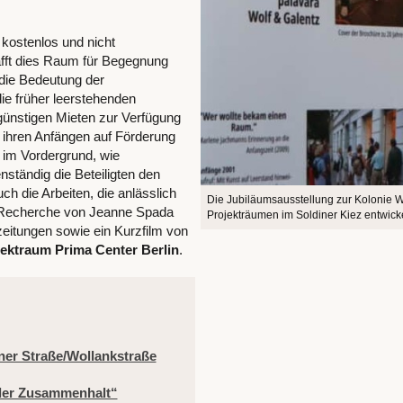
 kostenlos und nicht
afft dies Raum für Begegnung
 die Bedeutung der
ie früher leerstehenden
günstigen Mieten zur Verfügung
n ihren Anfängen auf Förderung
 im Vordergrund, wie
nständig die Beteiligten den
ch die Arbeiten, die anlässlich
Die Jubiläumsausstellung zur Kolonie W
 Recherche von Jeanne Spada
Projekträumen im Soldiner Kiez entwickel
zeitungen sowie ein Kurzfilm von
jektraum Prima Center Berlin
.
ner Straße/Wollankstraße
ler Zusammenhalt“