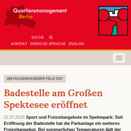
KONTAKT
EINFACHE SPRACHE
ENGLISH
Toggle
naviga
QM FALKENHAGENER FELD OST
Badestelle am Großen
Spektesee eröffnet
11.07.2018
Sport und Freizeitangebote im Spektepark: Seit
Eröffnung der Badestelle hat die Parkanlage ein weiteres
Freizeitangebot. Bei sommerlichen Temperaturen lädt der