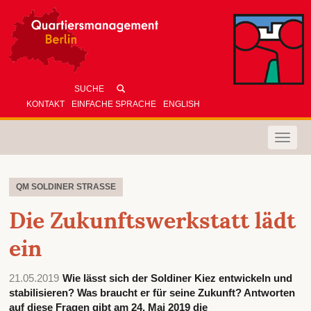
KONTAKT
EINFACHE SPRACHE
ENGLISH
Toggle
naviga
QM SOLDINER STRASSE
Die Zukunftswerkstatt lädt
ein
21.05.2019
Wie lässt sich der Soldiner Kiez entwickeln und
stabilisieren? Was braucht er für seine Zukunft? Antworten
auf diese Fragen gibt am 24. Mai 2019 die