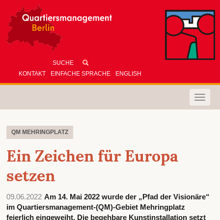
KONTAKT
EINFACHE SPRACHE
ENGLISH
Toggle
naviga
QM MEHRINGPLATZ
Ein Zeichen für Europa
setzen
09.06.2022
Am 14. Mai 2022 wurde der „Pfad der Visionäre“
im Quartiersmanagement-(QM)-Gebiet Mehringplatz
feierlich eingeweiht. Die begehbare Kunstinstallation setzt