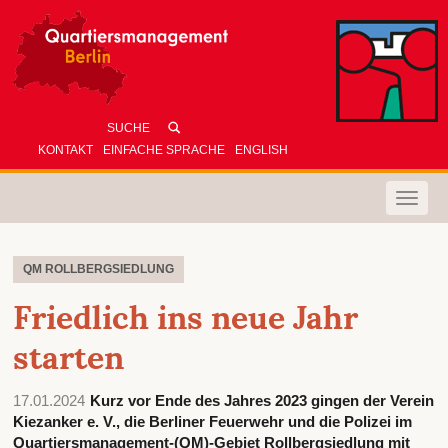
KONTAKT
EINFACHE SPRACHE
ENGLISH
Toggle
naviga
QM ROLLBERGSIEDLUNG
Friedlich ins neue Jahr
starten
17.01.2024
Kurz vor Ende des Jahres 2023 gingen der Verein
Kiezanker e. V., die Berliner Feuerwehr und die Polizei im
Quartiersmanagement-(QM)-Gebiet Rollbergsiedlung mit