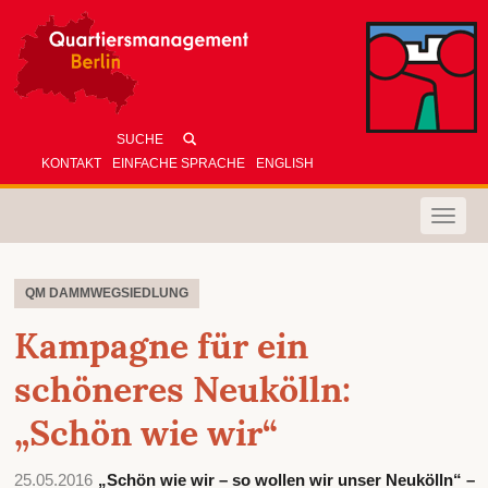
KONTAKT
EINFACHE SPRACHE
ENGLISH
Toggle
naviga
QM DAMMWEGSIEDLUNG
Kampagne für ein
schöneres Neukölln:
„Schön wie wir“
25.05.2016
„Schön wie wir – so wollen wir unser Neukölln“ –