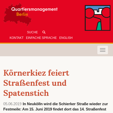
KONTAKT
EINFACHE SPRACHE
ENGLISH
Toggle
naviga
Körnerkiez feiert
Straßenfest und
Spatenstich
05.06.2019
In Neukölln wird die Schierker Straße wieder zur
Festmeile: Am 15. Juni 2019 findet dort das 14. Straßenfest