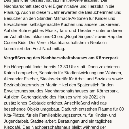
Das jährliche Kiezfest hat sich mittlerweile etabliert. Die
Nachbarschaft steckt viel Eigeninitiative und Herzblut in die
Planung. Auch in diesem Jahr erwarten die Besucherinnen und
Besucher an den Ständen Mitmach-Aktionen für Kinder und
Erwachsene, selbstgemachte Kuchen und andere Leckereien.
Auf der Bühne gibt es Musik, Tanz und Theater
unter anderem
–
ein Auftritt des Inklusions-Chors „Nogat Singers“ sowie Rap der
Coolen Kids. Der Verein Nachbarschaftsheim Neukölln
koordiniert den Fest-Nachmittag.
Vergrößerung des Nachbarschaftshauses am Körnerpark
Ein Höhepunkt findet bereits 13.30 Uhr statt. Dann zelebrieren
Katrin Lompscher, Senatorin für Stadtentwicklung und Wohnen,
Alexander Fischer, Staatssekretär für Arbeit und Soziales sowie
Bezirksbürgermeister Martin Hikel den Spatenstich für den
Erweiterungsbau des Nachbarschaftshauses am Körnerpark.
Auf dem Gartengelände des Hauses wird bis 2021 ein
zusätzliches Gebäude errichtet. Anschließend wird das
bestehende Objekt umgebaut. Dadurch entstehen Räume für 80
Kita-Plätze, für ein Familienbildungszentrum, für Kinder- und
Jugendarbeit, Stadtteilarbeit, Beratungen und ein tägliches
Kiezcafé. Das Nachbarschaftshaus bleibt während der