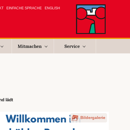
KT
EINFACHE SPRACHE
ENGLISH
Mitmachen
Service
d lädt
Bildergalerie