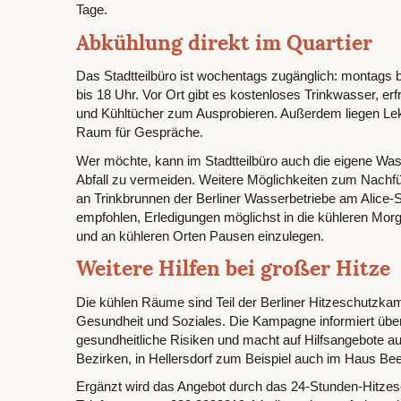
Tage.
Abkühlung direkt im Quartier
Das Stadtteilbüro ist wochentags zugänglich: montags b
bis 18 Uhr. Vor Ort gibt es kostenloses Trinkwasser, er
und Kühltücher zum Ausprobieren. Außerdem liegen Lektü
Raum für Gespräche.
Wer möchte, kann im Stadtteilbüro auch die eigene Wasser
Abfall zu vermeiden. Weitere Möglichkeiten zum Nachfül
an Trinkbrunnen der Berliner Wasserbetriebe am Alice-S
empfohlen, Erledigungen möglichst in die kühleren Mor
und an kühleren Orten Pausen einzulegen.
Weitere Hilfen bei großer Hitze
Die kühlen Räume sind Teil der Berliner Hitzeschutzk
Gesundheit und Soziales. Die Kampagne informiert über 
gesundheitliche Risiken und macht auf Hilfsangebote a
Bezirken, in Hellersdorf zum Beispiel auch im Haus Bee
Ergänzt wird das Angebot durch das 24-Stunden-Hitzesc