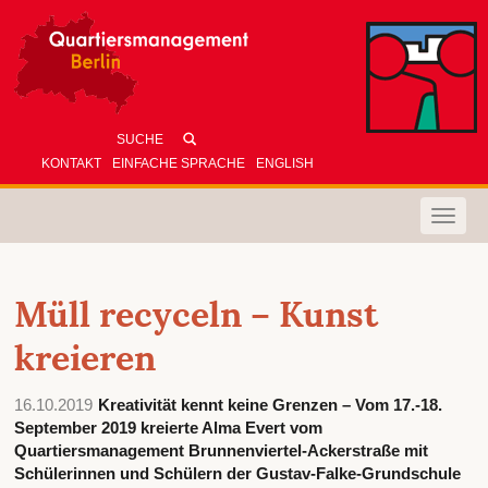
KONTAKT
EINFACHE SPRACHE
ENGLISH
Toggle
naviga
Müll recyceln – Kunst
kreieren
16.10.2019
Kreativität kennt keine Grenzen – Vom 17.-18.
September 2019 kreierte Alma Evert vom
Quartiersmanagement Brunnenviertel-Ackerstraße mit
Schülerinnen und Schülern der Gustav-Falke-Grundschule