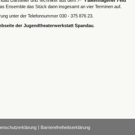
pandau Darsteller und Techniker aus dem
Falkenhagener Feld
 das Ensemble das Stück dann insgesamt an vier Terminen auf.
erung unter der Telefonnummer 030 - 375 876 23.
bseite der Jugendtheaterwerkstatt Spandau
.
|
enschutzerklärung
Barrierefreiheitserklärung