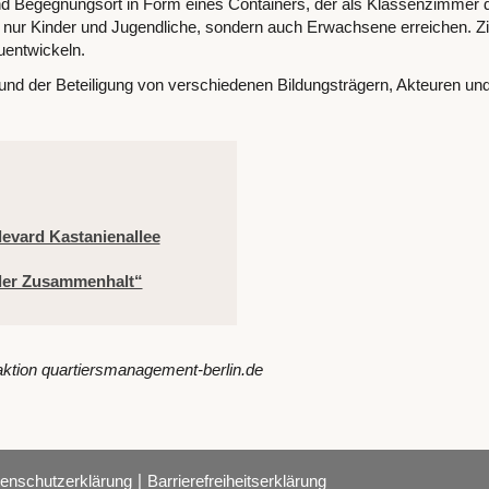
nd Begegnungsort in Form eines Containers, der als Klassenzimmer d
 nur Kinder und Jugendliche, sondern auch Erwachsene erreichen. Zie
uentwickeln.
und der Beteiligung von verschiedenen Bildungsträgern, Akteuren un
evard Kastanienallee
ler Zusammenhalt“
aktion quartiersmanagement-berlin.de
|
enschutzerklärung
Barrierefreiheitserklärung