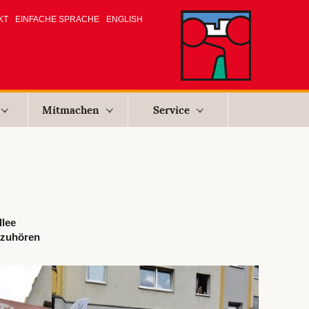
KT
EINFACHE SPRACHE
ENGLISH
Mitmachen
Service
llee
uzuhören