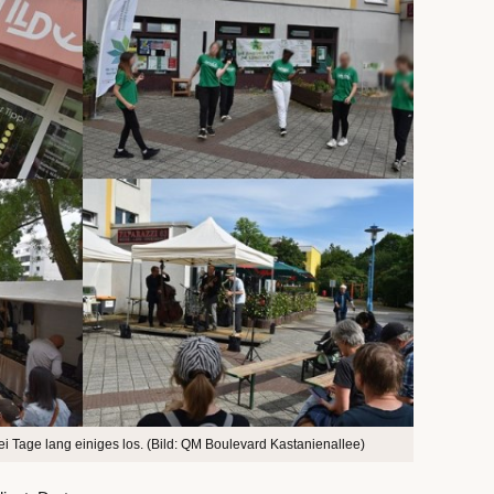
i Tage lang einiges los. (Bild: QM Boulevard Kastanienallee)