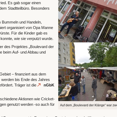
ried. Es gab sogar einen
 dem Stadtteilbüro. Besonders
m Bummeln und Handeln,
niert organisiert von Opa Manne
ürste. Für die Kinder gab es
 konnte, wie sie verputzt wurde.
er des Projektes „Boulevard der
te beim Auf- und Abbau und
Gebiet – finanziert aus dem
“
werden bis Ende des Jahres
ördert. Träger ist die
nGbK
schiedene Aktionen wie Cricket-
gen genutzt werden -so auch für
Auf dem „Boulevard der Klänge“ war zwe