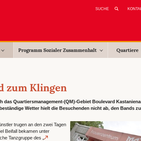
KONTA
Programm Sozialer Zusammenhalt
Quartiere
rd zum Klingen
ich das Quartiersmanagement-(QM)-Gebiet Boulevard Kastaniena
beständige Wetter hielt die Besuchenden nicht ab, den Bands z
ünstler trugen an den zwei Tagen
iel Beifall bekamen unter
sche Tanzgruppe des „