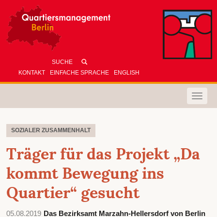
KONTAKT
EINFACHE SPRACHE
ENGLISH
Toggle
naviga
SOZIALER ZUSAMMENHALT
Träger für das Projekt „Da
kommt Bewegung ins
Quartier“ gesucht
05.08.2019
Das Bezirksamt Marzahn-Hellersdorf von Berlin