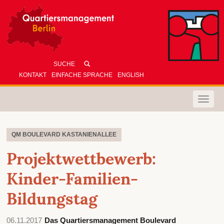
KONTAKT
EINFACHE SPRACHE
ENGLISH
Toggle
naviga
QM BOULEVARD KASTANIENALLEE
Projektwettbewerb:
Kinder-Familien-
Bildungstag
06.11.2017
Das Quartiersmanagement Boulevard