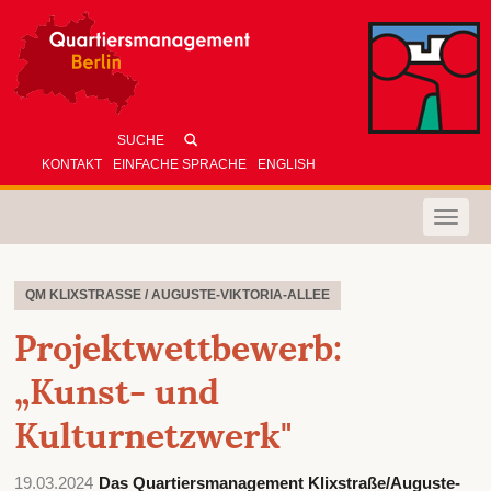
KONTAKT
EINFACHE SPRACHE
ENGLISH
Toggle
naviga
QM KLIXSTRASSE / AUGUSTE-VIKTORIA-ALLEE
Projektwettbewerb:
„Kunst- und
Kulturnetzwerk"
19.03.2024
Das Quartiersmanagement Klixstraße/Auguste-