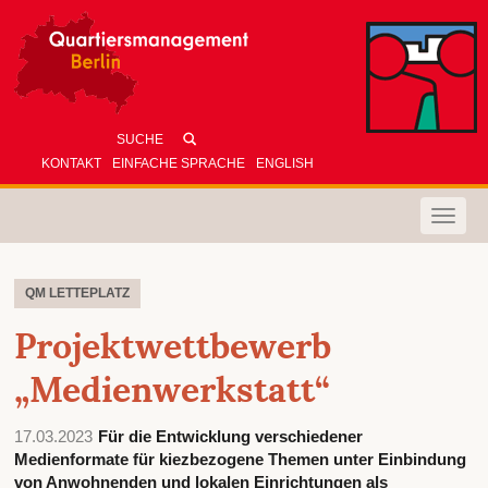
KONTAKT
EINFACHE SPRACHE
ENGLISH
Toggle
naviga
QM LETTEPLATZ
Projektwettbewerb
„Medienwerkstatt“
17.03.2023
Für die Entwicklung verschiedener
Medienformate für kiezbezogene Themen unter Einbindung
von Anwohnenden und lokalen Einrichtungen als