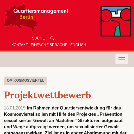
KONTAKT
EINFACHE SPRACHE
ENGLISH
Toggle
naviga
QM KOSMOSVIERTEL
Projektwettbewerb
18.01.2019
Im Rahmen der Quartiersentwicklung für das
Kosmosviertel sollen mit Hilfe des Projektes „Prävention
sexualisierter Gewalt an Mädchen“ Strukturen aufgebaut
und Wege aufgezeigt werden, um sexualisierter Gewalt
entgegenzuwirken. Ziel ist es in enger Abstimmung mit der