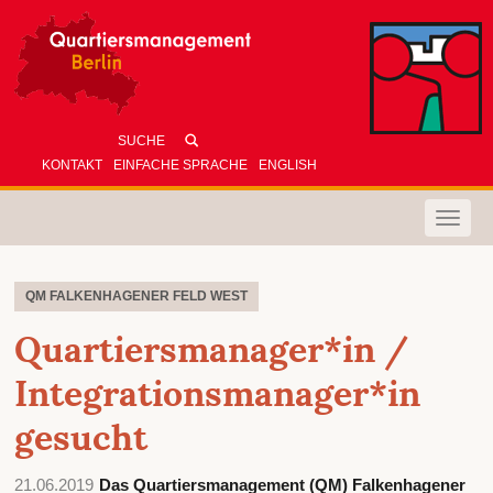
KONTAKT
EINFACHE SPRACHE
ENGLISH
Toggle
naviga
QM FALKENHAGENER FELD WEST
Quartiersmanager*in /
Integrationsmanager*in
gesucht
21.06.2019
Das Quartiersmanagement (QM) Falkenhagener