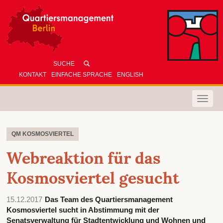
KONTAKT
EINFACHE SPRACHE
ENGLISH
Toggle
naviga
QM KOSMOSVIERTEL
Webreaktion für das
Kosmosviertel gesucht
15.12.2017
Das Team des Quartiersmanagement
Kosmosviertel sucht in Abstimmung mit der
Senatsverwaltung für Stadtentwicklung und Wohnen und