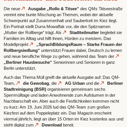
Die neue
Ausgabe „Rollo & Titsee“
des QMs Titiseestraße
vereint eine bunte Mischung an Themen, wobei der aktuelle
Schwerpunkt auf Zusammenhalt und Sauberkeit im Kiez liegt.
Ein Portrait stellt Durra Mowaffak vor, die den Spitznamen
„Mutter der Rollberge“ trägt. Als
Stadtteilmutter
begleitet sie
Familien im Alltag und hilft ihnen, Hürden zu meistern. Das
Modellprojekt
„SprachBildungsRaum – Starke Frauen der
Rollbergsiedlung“
unterstützt Frauen dabei, Deutsch zu lernen
und neue berufliche Wege zu gehen, während das Team der
„Berliner Hausbesuche“
Seniorinnen und Senioren in ganz
Berlin unterstützt.
Auch das Thema Müll greift die aktuelle Ausgabe auf: Das QM-
Team,
die Gewobag
, die
AG Urban
und die
Berliner
Stadtreinigung (BSR)
organisieren gemeinsam sechs
Sperrmülltage und laden Anwohnende zum Aufräumen in der
Nachbarschaft ein. Aber auch die Festlichkeiten kommen nicht
zu kurz: Am 19. Juni 2026 lud das QM-Team zum großen
Kiezfest auf dem Poppeleplatz ein. Das Magazin erscheint
viermal jährlich, liegt an über 15 Orten im Kiez kostenlos aus und
steht digital zum
Download
bereit.