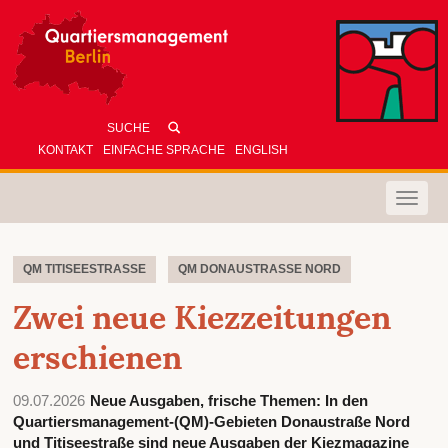
KONTAKT
EINFACHE SPRACHE
ENGLISH
Toggle
naviga
QM TITISEESTRASSE
QM DONAUSTRASSE NORD
Zwei neue Kiezzeitungen
erschienen
09.07.2026
Neue Ausgaben, frische Themen: In den
Quartiersmanagement-(QM)-Gebieten Donaustraße Nord
und Titiseestraße sind neue Ausgaben der Kiezmagazine