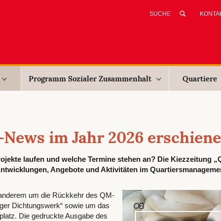
KONTA
Programm Sozialer Zusammenhalt
Quartiere
-News im Jahr 2026 erschien
rojekte laufen und welche Termine stehen an? Die Kiezzeitung 
 Entwicklungen, Angebote und Aktivitäten im Quartiersmanageme
r anderem um die Rückkehr des QM-
rger Dichtungswerk“ sowie um das
platz. Die gedruckte Ausgabe des