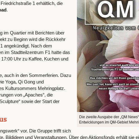
Friedrichstraße 1 erhältlich, die
oad
.
g im Quartier mit Berichten über
ekt zu Beginn wird die Rückkehr
 1 angekündigt. Nach dem
n im Stadtteilzentrum F1 hatte das
 17:00 Uhr zu Kaffee, Kuchen und
ne, auch in den Sommerferien. Dazu
wie Yoga, Qi Gong und
es Kultursommers Mehringplatz.
rungen von „Apaches“, die
ulpture“ sowie der Start der
us
Die zweite Ausgabe der „QM News“ 
Entwicklungen im QM-Gebiet Mehrin
ngswerk“ vor. Die Gruppe trifft sich
e, Bildideen und Veranstaltungen. Über den Aktionsfonds erhält sie e