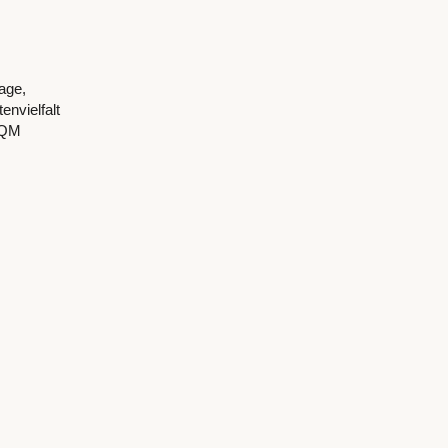
age,
nvielfalt
 „QM