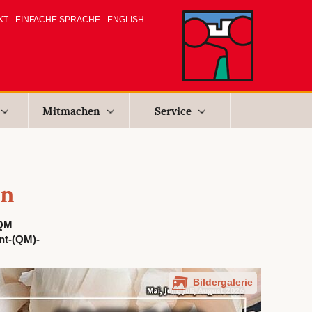
KT
EINFACHE SPRACHE
ENGLISH
Mitmachen
Service
en
„QM
nt-(QM)-
Bildergalerie