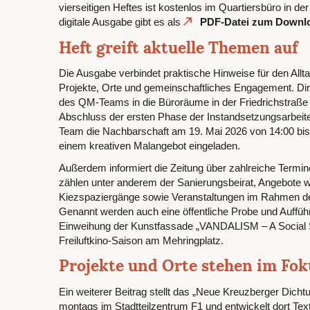
vierseitigen Heftes ist kostenlos im Quartiersbüro in der 
digitale Ausgabe gibt es als
PDF-Datei zum Downl
Heft greift aktuelle Themen auf
Die Ausgabe verbindet praktische Hinweise für den Allta
Projekte, Orte und gemeinschaftliches Engagement. Dir
des QM-Teams in die Büroräume in der Friedrichstraße
Abschluss der ersten Phase der Instandsetzungsarbeite
Team die Nachbarschaft am 19. Mai 2026 von 14:00 bis
einem kreativen Malangebot eingeladen.
Außerdem informiert die Zeitung über zahlreiche Termi
zählen unter anderem der Sanierungsbeirat, Angebote 
Kiezspaziergänge sowie Veranstaltungen im Rahmen d
Genannt werden auch eine öffentliche Probe und Auffüh
Einweihung der Kunstfassade „VANDALISM – A Social Sc
Freiluftkino-Saison am Mehringplatz.
Projekte und Orte stehen im Fok
Ein weiterer Beitrag stellt das „Neue Kreuzberger Dichtu
montags im Stadtteilzentrum F1 und entwickelt dort Text