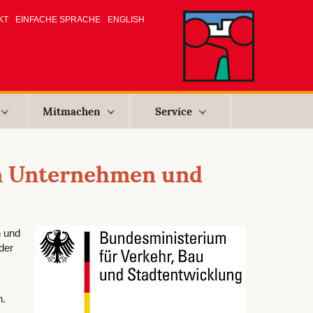
KT
EINFACHE SPRACHE
ENGLISH
Mitmachen
Service
n Unternehmen und
n und
der
n.