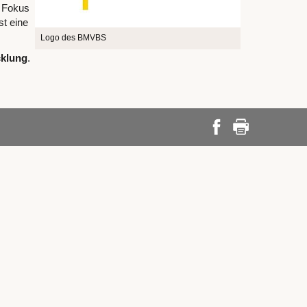
r Fokus
st eine
Logo des BMVBS
cklung
.