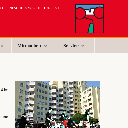
KT
EINFACHE SPRACHE
ENGLISH
Mitmachen
Service
14 im
n und